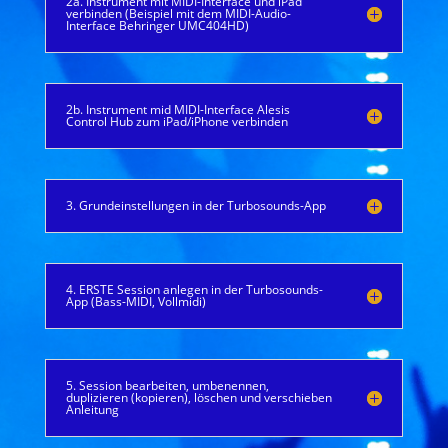
2a. Instrument mit MIDI-Interface und iPad
verbinden (Beispiel mit dem MIDI-Audio-
Interface Behringer UMC404HD)
2b. Instrument mid MIDI-Interface Alesis
Control Hub zum iPad/iPhone verbinden
3. Grundeinstellungen in der Turbosounds-App
4. ERSTE Session anlegen in der Turbosounds-
App (Bass-MIDI, Vollmidi)
5. Session bearbeiten, umbenennen,
duplizieren (kopieren), löschen und verschieben
Anleitung